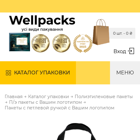
0 шт. -
0
₴
Вход
КАТАЛОГ УПАКОВКИ
МЕНЮ
→
→
Главная
Каталог упаковки
Полиэтиленовые пакеты
→
→
П/э пакеты с Вашим логотипом
Пакеты с петлевой ручкой с Вашим логотипом