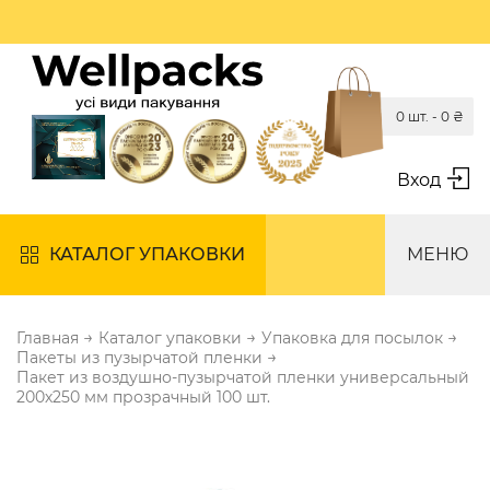
0 шт. -
0
₴
Вход
КАТАЛОГ УПАКОВКИ
МЕНЮ
→
→
→
Главная
Каталог упаковки
Упаковка для посылок
→
Пакеты из пузырчатой пленки
Пакет из воздушно-пузырчатой пленки универсальный
200х250 мм прозрачный 100 шт.