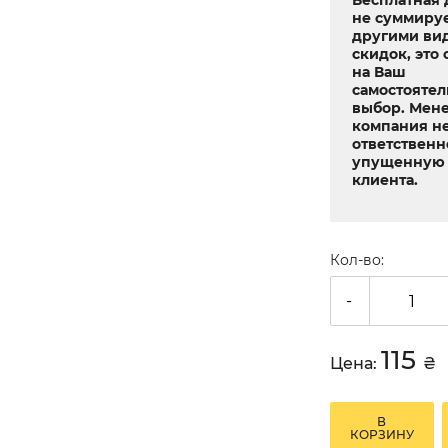
Бесплатная 
не суммируе
другими ви
скидок, это 
на Ваш
самостояте
выбор. Мен
компания не
ответственн
упущенную 
клиента.
Кол-во:
-
115
Цена:
₴
В
КОРЗИНУ