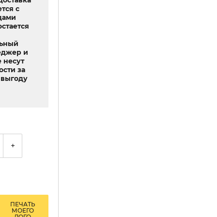
доставка
тся с
дами
остается
льный
еджер и
 несут
ости за
выгоду
+
ПЕЧАТЬ
МОЕГО
ЛОГО