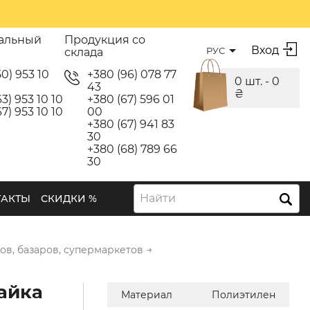
альный
Продукция со
Вход
РУС
склада
50) 953 10
+380 (96) 078 77
0 шт. -
0
43
₴
3) 953 10 10
+380 (67) 596 01
7) 953 10 10
00
+380 (67) 941 83
30
+380 (68) 789 66
30
Найти
ТАКТЫ
СКИДКИ %
→
ов, базаров, супермаркетов
айка
Материал
Полиэтилен