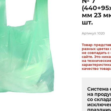
№ 7
(440+95
мм 23 м
шт.
Артикул: 1020
Товар представ
разных цветах 
не совпадать с
сайте. Это ник
на технически
характеристик
качество товар
Система 
на прод
со склада
исключе
праздни