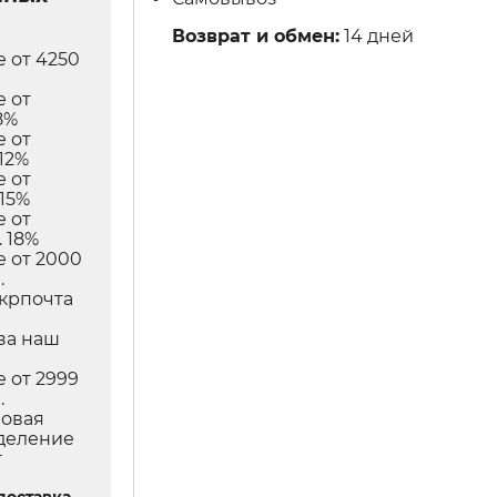
Возврат и обмен:
14 дней
е от 4250
е от
8%
е от
12%
е от
 15%
е от
 18%
е от 2000
.
Укрпочта
в
за наш
е от 2999
.
Новая
тделение
т