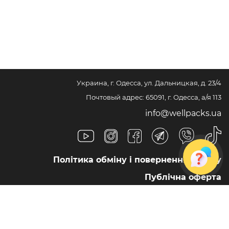
Украина, г. Одесса, ул. Дальницкая, д. 23/4
Почтовый адрес: 65091, г. Одесса, а/я 113
info@wellpacks.ua
Політика обміну і повернення товару
Публічна оферта
Создание сайта