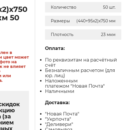
х2)х750
Количество
50 шт.
км 50
Размеры
(440+95х2)х750 мм
Плотность
23 мкм
Оплата:
лен в
и цвет может
По реквизитам на расчётный
 фото на
счёт
ак не влияет
Безналичным расчетом (для
е
юр. лиц)
и или
а.
Наложенным
платежом "Новая Почта"
Наличными
Доставка:
скидок
укцию
"Новая Почта"
 (за
"Укрпочта"
нием
"Деливери"
чных
Самовывоз