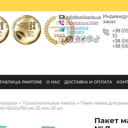
Индивиду
info@wellpacks.ua
заказ
Написать в Viber
Написать в
+38 (0
Telegram
10
+38 (06
+38 (06
ТАБЛИЦА PANTONE
О НАС
ДОСТАВКА И ОПЛАТА
КОН
→
→
упаковки
Полиэтиленовые пакеты
Пакет майка для рынк
40+95х2)х750 мм 23 мкм 50 шт.
Пакет м