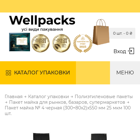
0 шт. -
0
₴
Вход
КАТАЛОГ УПАКОВКИ
МЕНЮ
→
→
Главная
Каталог упаковки
Полиэтиленовые пакеты
→
→
Пакет майка для рынков, базаров, супермаркетов
Пакет майка № 4 черная (300+80х2)х550 мм 25 мкм 100
шт.