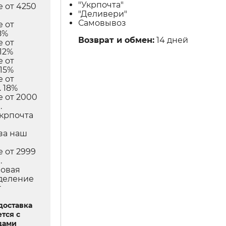
"Укрпочта"
е от 4250
"Деливери"
Самовывоз
е от
8%
Возврат и обмен:
14 дней
е от
12%
е от
 15%
е от
 18%
е от 2000
.
Укрпочта
в
за наш
е от 2999
.
Новая
тделение
т
доставка
тся с
дами