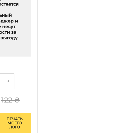
остается
льный
еджер и
 несут
ости за
выгоду
+
122
₴
ПЕЧАТЬ
МОЕГО
ЛОГО