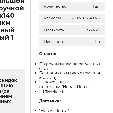
ольшой
ручкой
Количество
1 шт.
х140
Размеры
280х280х140 мм
мкм
чный
Плотность
235 мкм
ый 1
Наше лого
Нет
Оплата:
По реквизитам на расчётный
счёт
Безналичным расчетом (для
юр. лиц)
скидок
Наложенным
укцию
платежом "Новая Почта"
 (за
Наличными
нием
чных
Доставка:
"Новая Почта"