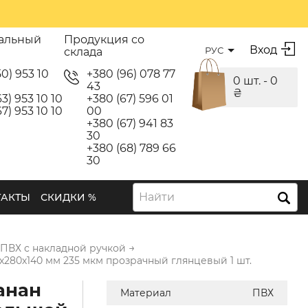
альный
Продукция со
Вход
РУС
склада
50) 953 10
+380 (96) 078 77
0 шт. -
0
43
₴
3) 953 10 10
+380 (67) 596 01
7) 953 10 10
00
+380 (67) 941 83
30
+380 (68) 789 66
30
Найти
ТАКТЫ
СКИДКИ %
→
 ПВХ с накладной ручкой
х280х140 мм 235 мкм прозрачный глянцевый 1 шт.
анан
Материал
ПВХ