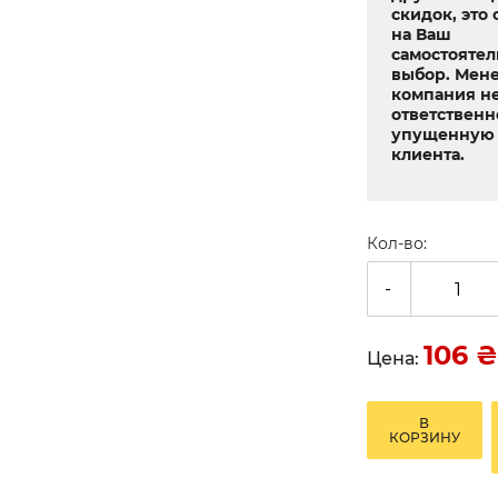
скидок, это 
на Ваш
самостояте
выбор. Мен
компания не
ответственн
упущенную 
клиента.
Кол-во:
-
106
₴
Цена:
В
КОРЗИНУ