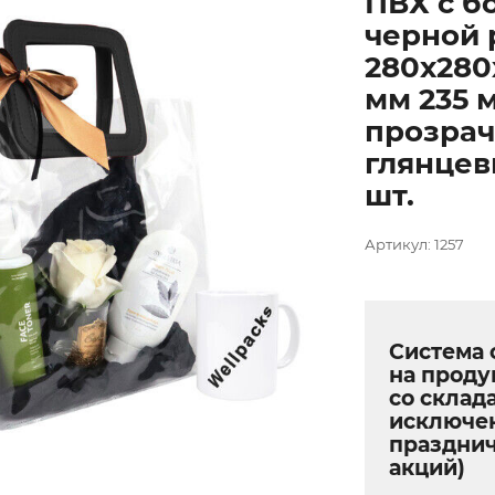
ПВХ с б
черной 
280х280
мм 235 
прозра
глянцев
шт.
Артикул: 1257
Система 
на прод
со склада
исключе
праздни
акций)