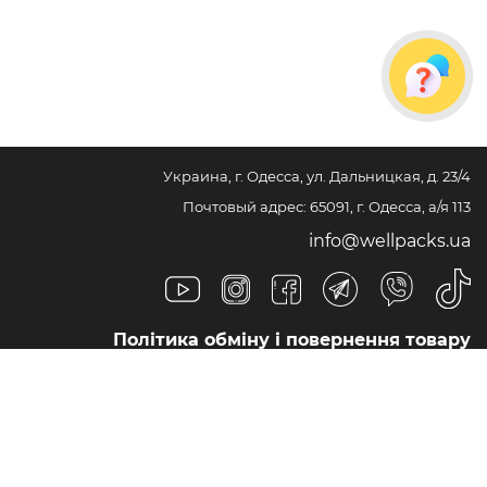
Украина, г. Одесса, ул. Дальницкая, д. 23/4
Почтовый адрес: 65091, г. Одесса, а/я 113
info@wellpacks.ua
Політика обміну і повернення товару
Публічна оферта
Создание сайта