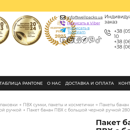
Индивиду
info@wellpacks.ua
заказ
Написать в Viber
Написать в
+38 (0
Telegram
10
+38 (06
+38 (06
ТАБЛИЦА PANTONE
О НАС
ДОСТАВКА И ОПЛАТА
КОН
→
→
упаковки
ПВХ сумки, пакеты и косметички
Пакеты банан
→
ой ручкой
Пакет банан ПВХ с большой черной ручкой 280
Пакет б