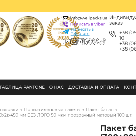
Индивиду
info@wellpacks.ua
заказ
Написать в Viber
Написать в
+38 (0
Telegram
10
+38 (06
+38 (06
ТАБЛИЦА PANTONE
О НАС
ДОСТАВКА И ОПЛАТА
КОН
→
→
→
упаковки
Полиэтиленовые пакеты
Пакет банан
80х2)х450 мм БЕЗ ЛОГО 50 мкм прозрачный матовый 100 шт.
Пакет б