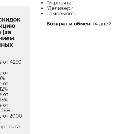
"Укрпочта"
"Деливери"
Самовывоз
скидок
Возврат и обмен:
14 дней
укцию
 (за
нием
чных
е от 4250
е от
8%
е от
12%
е от
 15%
е от
 18%
е от 2000
.
Укрпочта
в