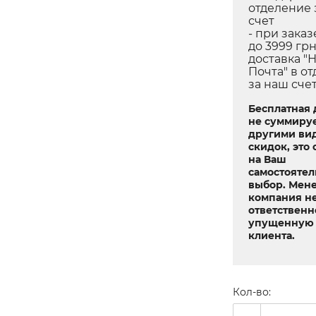
отделение 
счет
- при заказ
до 3999 грн
доставка "
Почта" в о
за наш сче
Бесплатная 
не суммируе
другими ви
скидок, это 
на Ваш
самостояте
выбор. Мен
компания не
ответственн
упущенную 
клиента.
Кол-во: