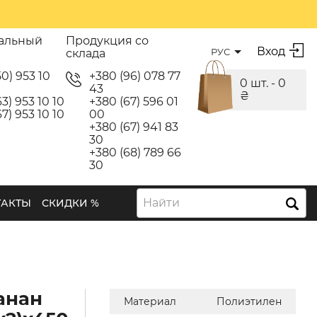
альный
Продукция со
Вход
РУС
склада
50) 953 10
+380 (96) 078 77
0 шт. -
0
43
₴
3) 953 10 10
+380 (67) 596 01
7) 953 10 10
00
+380 (67) 941 83
30
+380 (68) 789 66
30
Найти
ТАКТЫ
СКИДКИ %
анан
Материал
Полиэтилен