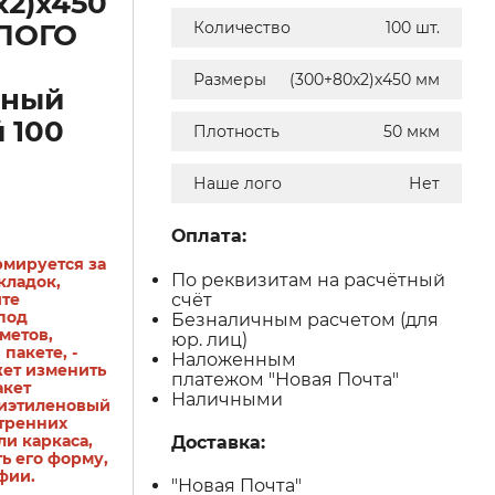
х2)х450
 ЛОГО
Количество
100 шт.
Размеры
(300+80х2)х450 мм
чный
 100
Плотность
50 мкм
Наше лого
Нет
Оплата:
рмируется за
По реквизитам на расчётный
кладок,
счёт
ите
под
Безналичным расчетом (для
метов,
юр. лиц)
пакете, -
Наложенным
жет изменить
платежом "Новая Почта"
акет
Наличными
иэтиленовый
утренних
и каркаса,
Доставка:
ь его форму,
фии.
"Новая Почта"