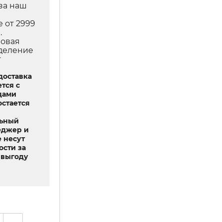
за наш
е от 2999
.
Новая
тделение
т
доставка
тся с
дами
остается
льный
еджер и
 несут
ости за
выгоду