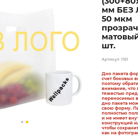
(300+80
мм БЕЗ
50 мкм
прозра
матовый
шт.
Артикул: 1161
Дно пакета фо
счет боковых в
поэтому обрат
внимание, что 
тяжестью пред
переносимых в 
дно пакета мо
свою форму. П
полностью пол
и не имеет вн
конструкций ил
чтобы сохранит
как на фотогра