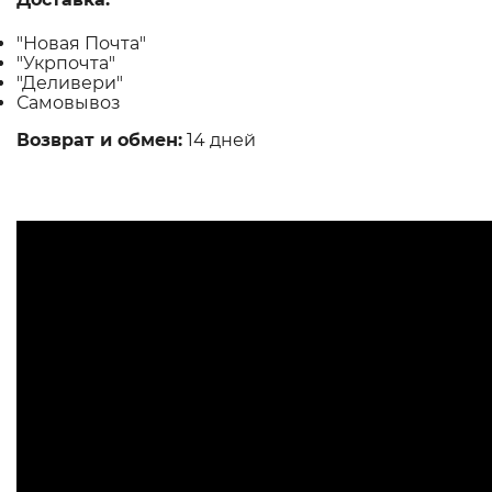
"Новая Почта"
"Укрпочта"
"Деливери"
Самовывоз
Возврат и обмен:
14 дней