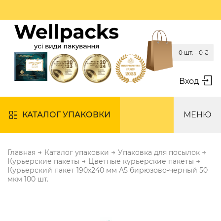
0 шт. -
0
₴
Вход
КАТАЛОГ УПАКОВКИ
МЕНЮ
→
→
→
Главная
Каталог упаковки
Упаковка для посылок
→
→
Курьерские пакеты
Цветные курьерские пакеты
Курьерский пакет 190х240 мм А5 бирюзово-черный 50
мкм 100 шт.