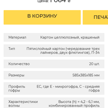
Цена:
₴
В КОРЗИНУ
ПЕЧА
Материал
Картон целлюлозный, крашеный
Тип
Пятислойный картон (чередование трех
лайнеров, двух флютингов), П-34
Количество
20 шт.
Размеры
585х385х185 мм
Профиль
ЕC, где E - микрогофра, C - средняя
гофры
гофра
Характеристики
Высота (h) = 4,2 - 6,1 мм,
волны
комбинированный профиль