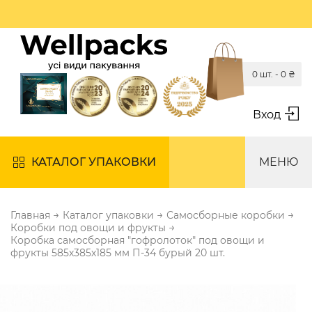
0 шт. -
0
₴
Вход
КАТАЛОГ УПАКОВКИ
МЕНЮ
→
→
→
Главная
Каталог упаковки
Самосборные коробки
→
Коробки под овощи и фрукты
Коробка самосборная "гофролоток" под овощи и
фрукты 585х385х185 мм П-34 бурый 20 шт.