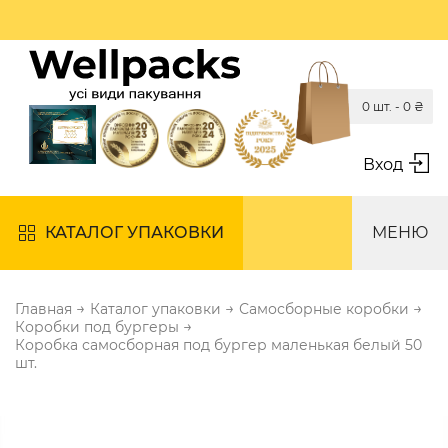
0 шт. -
0
₴
Вход
КАТАЛОГ УПАКОВКИ
МЕНЮ
→
→
→
Главная
Каталог упаковки
Самосборные коробки
→
Коробки под бургеры
Коробка самосборная под бургер маленькая белый 50
шт.