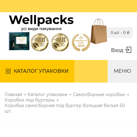
0 шт. -
0
₴
Вход
КАТАЛОГ УПАКОВКИ
МЕНЮ
→
→
→
Главная
Каталог упаковки
Самосборные коробки
→
Коробки под бургеры
Коробка самосборная под бургер большая белый 50
шт.