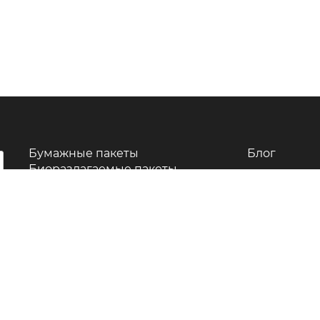
Бумажные пакеты
Блог
Биоразлагаемые пакеты
Полиэтиленовые пакеты
Дой паки
Полипропиленовые пакеты
Пакеты Саше