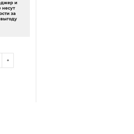
еджер и
 несут
ости за
выгоду
+