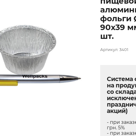
пищево
алюмин
фольги 
90х39 м
шт.
Артикул: 3401
Система 
на прод
со склада
исключе
праздни
акций)
- при заказ
грн. 5%
- при заказ