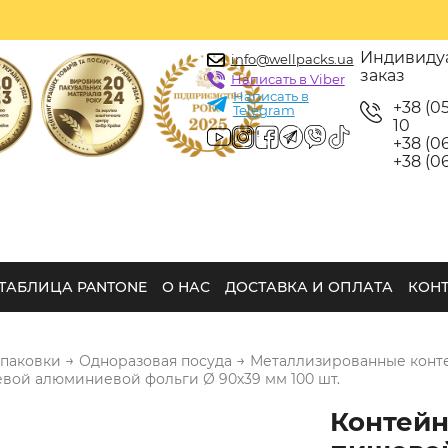
Индивиду
info@wellpacks.ua
заказ
Написать в Viber
Написать в
+38 (0
Telegram
10
+38 (06
+38 (06
ТАБЛИЦА PANTONE
О НАС
ДОСТАВКА И ОПЛАТА
КОН
→
→
упаковки
Одноразовая посуда
Металлизированные конт
вой алюминиевой фольги Ø 90х39 мм 100 шт.
Контейн