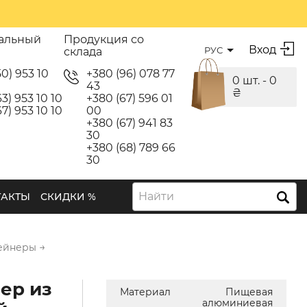
альный
Продукция со
Вход
РУС
склада
50) 953 10
+380 (96) 078 77
0 шт. -
0
43
₴
3) 953 10 10
+380 (67) 596 01
7) 953 10 10
00
+380 (67) 941 83
30
+380 (68) 789 66
30
Найти
ТАКТЫ
СКИДКИ %
→
ейнеры
ер из
Материал
Пищевая
алюминиевая