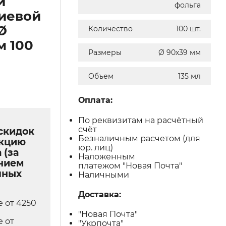
й
фольга
иевой
Ø
Количество
100 шт.
м 100
Размеры
Ø 90х39 мм
Объем
135 мл
Оплата:
По реквизитам на расчётный
счёт
скидок
Безналичным расчетом (для
укцию
юр. лиц)
 (за
Наложенным
нием
платежом "Новая Почта"
чных
Наличными
Доставка:
е от 4250
"Новая Почта"
е от
"Укрпочта"