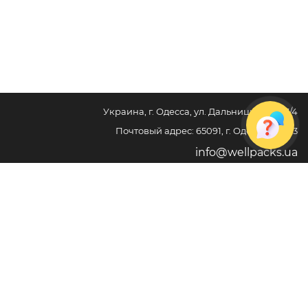
Украина, г. Одесса, ул. Дальницкая, д. 23/4
Почтовый адрес: 65091, г. Одесса, а/я 113
info@wellpacks.ua
Політика обміну і повернення товару
Публічна оферта
Создание сайта