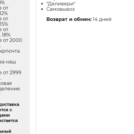
8%
"Деливери"
е от
Самовывоз
12%
е от
Возврат и обмен:
14 дней
 15%
е от
 18%
е от 2000
.
Укрпочта
в
за наш
е от 2999
.
Новая
тделение
т
доставка
тся с
дами
остается
льный