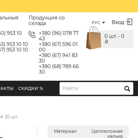
альный
Продукция со
Вход
РУС
склада
50) 953 10
+380 (96) 078 77
0 шт. -
0
43
₴
3) 953 10 10
+380 (67) 596 01
7) 953 10 10
00
+380 (67) 941 83
30
+380 (68) 789 66
30
Найти
ТАКТЫ
СКИДКИ %
й 20 шт.
Материал
Целлюлозная
калька