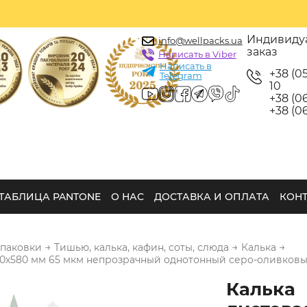
Индивиду
info@wellpacks.ua
заказ
Написать в Viber
Написать в
+38 (0
Telegram
10
+38 (06
+38 (06
ТАБЛИЦА PANTONE
О НАС
ДОСТАВКА И ОПЛАТА
КОН
→
→
→
упаковки
Тишью, калька, кафин, соты, слюда
Калька
80х580 мм 65 мкм непрозрачный однотонный серо-оливковы
Калька