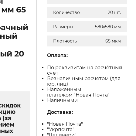
я
 мм 65
Количество
20 шт.
рачный
Размеры
580х580 мм
нный
Плотность
65 мкм
ый 20
Оплата:
По реквизитам на расчётный
счёт
Безналичным расчетом (для
юр. лиц)
Наложенным
платежом "Новая Почта"
Наличными
скидок
укцию
Доставка:
 (за
нием
"Новая Почта"
"Укрпочта"
чных
"Деливери"