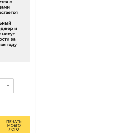
тся с
дами
остается
льный
еджер и
 несут
ости за
выгоду
+
ПЕЧАТЬ
МОЕГО
ЛОГО