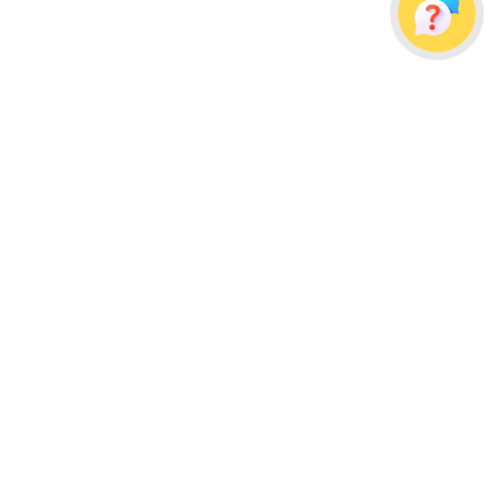
Украина, г. Одесса, ул. Дальницкая, д. 23/4
Почтовый адрес: 65091, г. Одесса, а/я 113
info@wellpacks.ua
Політика обміну і повернення товару
Публічна оферта
Создание сайта