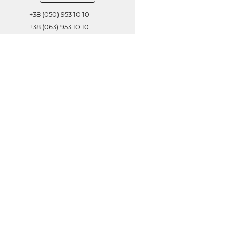
+38 (050) 953 10 10
+38 (063) 953 10 10
+38 (067) 953 10 10
Обратная связь
ОТПРАВИТЬ
© 2021 Все права защищены