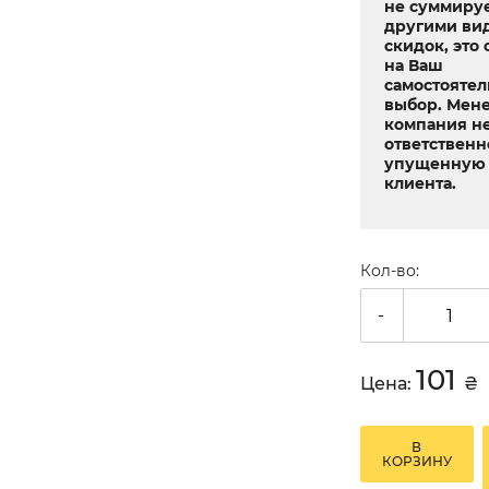
не суммируе
другими ви
скидок, это 
на Ваш
самостояте
выбор. Мен
компания не
ответственн
упущенную 
клиента.
Кол-во:
-
101
Цена:
₴
В
КОРЗИНУ