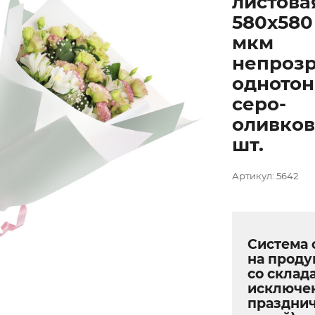
листова
580х580
мкм
непроз
одното
серо-
оливков
шт.
Артикул: 5642
Система 
на прод
со склада
исключе
праздни