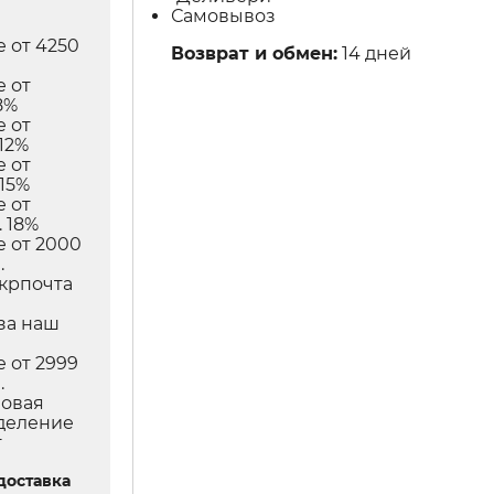
Самовывоз
е от 4250
Возврат и обмен:
14 дней
е от
8%
е от
12%
е от
 15%
е от
 18%
е от 2000
.
Укрпочта
в
за наш
е от 2999
.
Новая
тделение
т
доставка