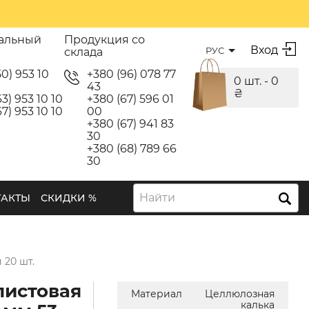
альный
Продукция со
Вход
РУС
склада
50) 953 10
+380 (96) 078 77
0 шт. -
0
43
₴
3) 953 10 10
+380 (67) 596 01
7) 953 10 10
00
+380 (67) 941 83
30
+380 (68) 789 66
30
Найти
ТАКТЫ
СКИДКИ %
 20 шт.
листовая
Материал
Целлюлозная
калька