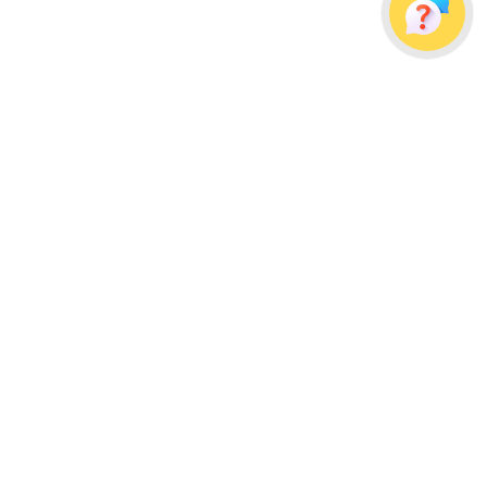
Украина, г. Одесса, ул. Дальницкая, д. 23/4
Почтовый адрес: 65091, г. Одесса, а/я 113
info@wellpacks.ua
Політика обміну і повернення товару
Публічна оферта
Создание сайта