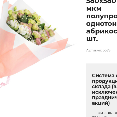
580х580
мкм
полупр
одното
абрикос
шт.
Артикул: 5639
Система 
продукц
склада (з
исключе
праздни
акций)
- при заказ