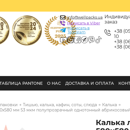
Индивиду
info@wellpacks.ua
заказ
Написать в Viber
Написать в
+38 (0
Telegram
10
+38 (06
+38 (06
ТАБЛИЦА PANTONE
О НАС
ДОСТАВКА И ОПЛАТА
КОН
→
→
→
упаковки
Тишью, калька, кафин, соты, слюда
Калька
80х580 мм 53 мкм полупрозрачный однотонный абрикосовый
Калька 