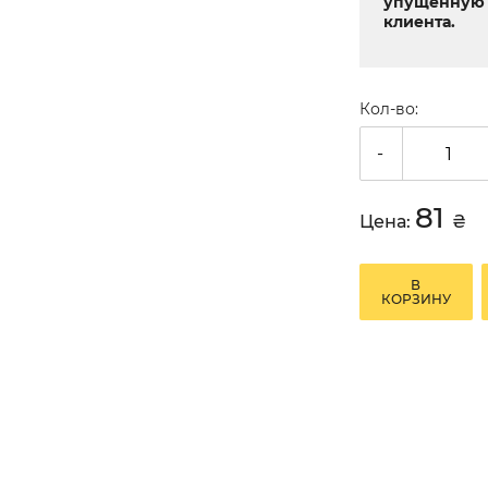
упущенную 
клиента.
Кол-во:
-
81
Цена:
₴
В
КОРЗИНУ