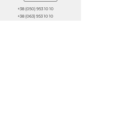
+38 (050) 953 10 10
+38 (063) 953 10 10
+38 (067) 953 10 10
Обратная связь
ОТПРАВИТЬ
© 2021 Все права защищены