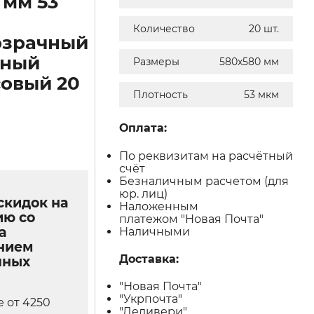
 мм 53
Количество
20 шт.
озрачный
нный
Размеры
580х580 мм
овый 20
Плотность
53 мкм
Оплата:
По реквизитам на расчётный
счёт
Безналичным расчетом (для
юр. лиц)
скидок на
Наложенным
ию со
платежом "Новая Почта"
а
Наличными
нием
Доставка:
чных
"Новая Почта"
"Укрпочта"
е от 4250
"Деливери"