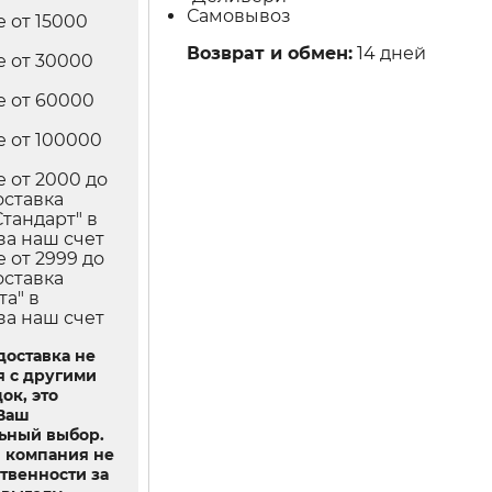
Самовывоз
е от 15000
Возврат и обмен:
14 дней
е от 30000
е от 60000
е от 100000
е от 2000 до
оставка
Стандарт" в
за наш счет
е от 2999 до
оставка
та" в
за наш счет
доставка не
я с другими
ок, это
 Ваш
ьный выбор.
 компания не
ственности за