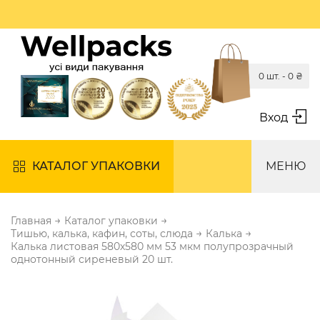
0 шт. -
0
₴
Вход
КАТАЛОГ УПАКОВКИ
МЕНЮ
→
→
Главная
Каталог упаковки
→
→
Тишью, калька, кафин, соты, слюда
Калька
Калька листовая 580х580 мм 53 мкм полупрозрачный
однотонный сиреневый 20 шт.