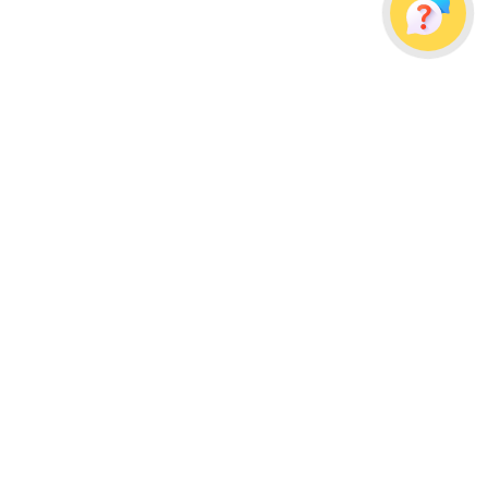
Украина, г. Одесса, ул. Дальницкая, д. 23/4
Почтовый адрес: 65091, г. Одесса, а/я 113
info@wellpacks.ua
Політика обміну і повернення товару
Публічна оферта
Создание сайта