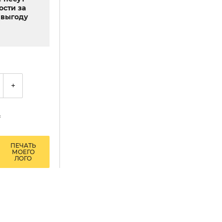
ости за
выгоду
+
₴
ПЕЧАТЬ
МОЕГО
ЛОГО