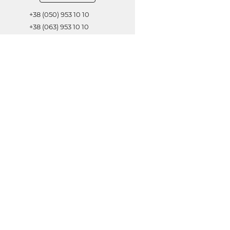
+38 (050) 953 10 10
+38 (063) 953 10 10
+38 (067) 953 10 10
Обратная связь
ОТПРАВИТЬ
© 2021 Все права защищены