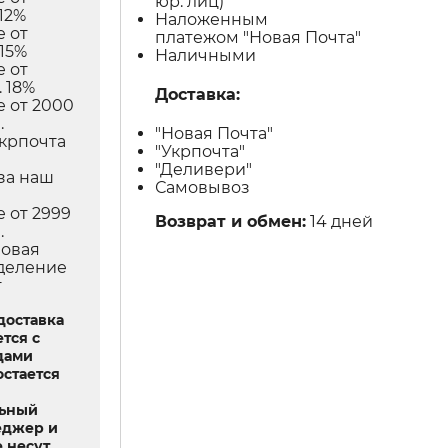
юр. лиц)
12%
Наложенным
е от
платежом "Новая Почта"
 15%
Наличными
е от
 18%
Доставка:
е от 2000
.
"Новая Почта"
Укрпочта
"Укрпочта"
в
"Деливери"
за наш
Самовывоз
е от 2999
Возврат и обмен:
14 дней
.
Новая
тделение
т
доставка
тся с
дами
остается
льный
еджер и
 несут