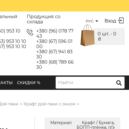
альный
Продукция со
Вход
РУС
склада
50) 953 10
+380 (96) 078 77
0 шт. -
0
43
₴
3) 953 10 10
+380 (67) 596 01
7) 953 10 10
00
+380 (67) 941 83
30
+380 (68) 789 66
30
Найти
ТАКТЫ
СКИДКИ %
→
→
Дой-паки
Крафт дой-паки с окном
Материал
Крафт / Бумага,
БОПП-плёнка, п/э