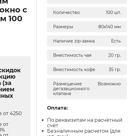
мм
 окно с
Количество
100 шт.
м 100
Размеры
80х140 мм
Наличие zip-замка
Есть
Вместимость чая
20 гр.
скидок
Вместимость кофе
35 гр.
укцию
 (за
Размещение
Возможно
нием
дегазационного
клапана
чных
Оплата:
е от 4250
По реквизитам на расчётный
е от
счёт
8%
Безналичным расчетом (для
е от