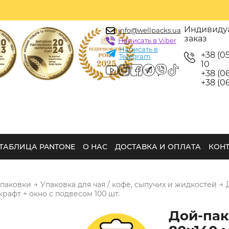
Индивиду
info@wellpacks.ua
заказ
Написать в Viber
Написать в
+38 (0
Telegram
10
+38 (06
+38 (06
ТАБЛИЦА PANTONE
О НАС
ДОСТАВКА И ОПЛАТА
КОН
→
→
упаковки
Упаковка для чая / кофе, сыпучих и жидкостей
крафт + окно с подвесом 100 шт.
Дой-пак