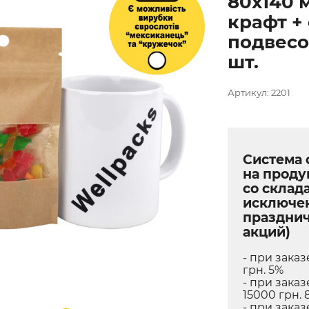
80х140 
крафт +
подвесо
шт.
Артикул: 2201
Система 
на прод
со склада
исключе
праздни
акций)
- при заказ
грн. 5%
- при заказ
15000 грн. 
- при заказ