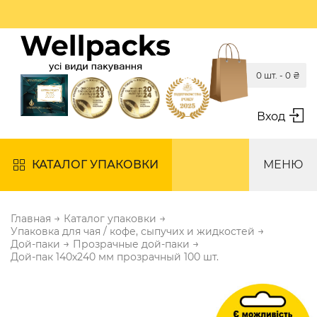
0 шт. -
0
₴
Вход
КАТАЛОГ УПАКОВКИ
МЕНЮ
→
→
Главная
Каталог упаковки
→
Упаковка для чая / кофе, сыпучих и жидкостей
→
→
Дой-паки
Прозрачные дой-паки
Дой-пак 140х240 мм прозрачный 100 шт.