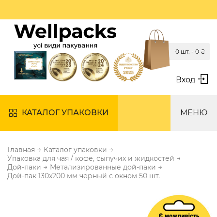
0 шт. -
0
₴
Вход
КАТАЛОГ УПАКОВКИ
МЕНЮ
→
→
Главная
Каталог упаковки
→
Упаковка для чая / кофе, сыпучих и жидкостей
→
→
Дой-паки
Метализированные дой-паки
Дой-пак 130х200 мм черный с окном 50 шт.