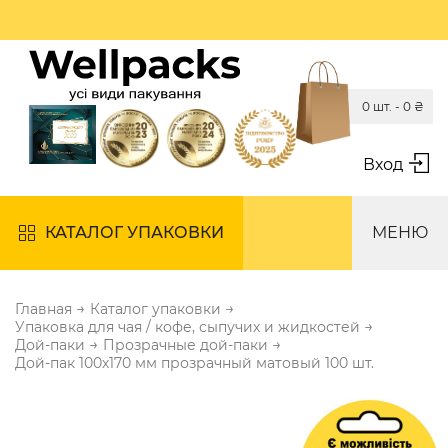
0 шт. -
0
₴
Вход
КАТАЛОГ УПАКОВКИ
МЕНЮ
→
→
Главная
Каталог упаковки
→
Упаковка для чая / кофе, сыпучих и жидкостей
→
→
Дой-паки
Прозрачные дой-паки
Дой-пак 100х170 мм прозрачный матовый 100 шт.