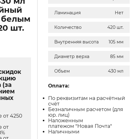
430 мл
ойный
Ламинация
Нет
 белым
20 шт.
Количество
420 шт.
Внутренняя высота
105 мм
Диаметр верха
85 мм
скидок
Объем
430 мл
укцию
 (за
Оплата:
нием
чных
По реквизитам на расчётный
счёт
Безналичным расчетом (для
юр. лиц)
е от 4250
Наложенным
платежом "Новая Почта"
е от
Наличными
8%
е от