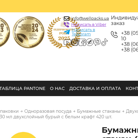
Индивиду
info@wellpacks.ua
заказ
Написать в Viber
Написать в
+38 (0
Telegram
10
+38 (06
+38 (06
ТАБЛИЦА PANTONE
О НАС
ДОСТАВКА И ОПЛАТА
КОН
→
→
→
упаковки
Одноразовая посуда
Бумажные стаканы
Двух
30 мл двухслойный бурый с белым крафт 420 шт.
Бумажн