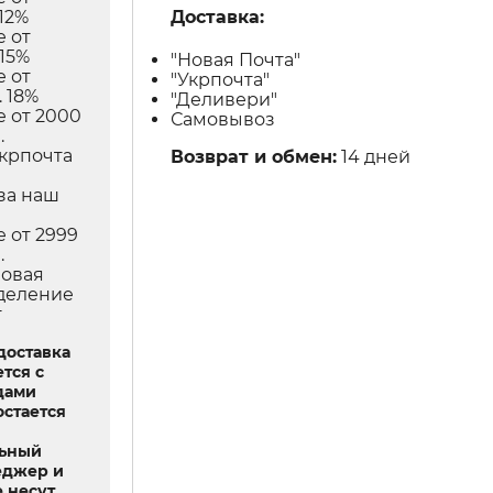
Доставка:
12%
е от
 15%
"Новая Почта"
е от
"Укрпочта"
 18%
"Деливери"
е от 2000
Самовывоз
.
Укрпочта
Возврат и обмен:
14 дней
в
за наш
е от 2999
.
Новая
тделение
т
доставка
тся с
дами
остается
льный
еджер и
 несут