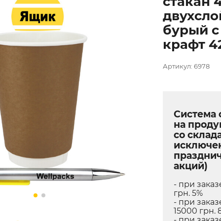
стакан 
двухсл
бурый с
крафт 4
Артикул: 6978
Система 
на прод
со склада
исключе
праздни
акций)
- при заказ
грн. 5%
- при заказ
15000 грн. 
- при заказ