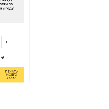
ости за
выгоду
+
7
₴
ПЕЧАТЬ
МОЕГО
ЛОГО