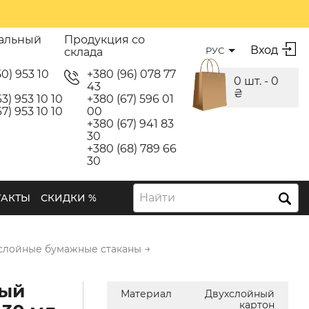
альный
Продукция со
Вход
РУС
склада
50) 953 10
+380 (96) 078 77
0 шт. -
0
43
₴
3) 953 10 10
+380 (67) 596 01
7) 953 10 10
00
+380 (67) 941 83
30
+380 (68) 789 66
30
Найти
ТАКТЫ
СКИДКИ %
→
слойные бумажные стаканы
ый
Материал
Двухслойный
картон