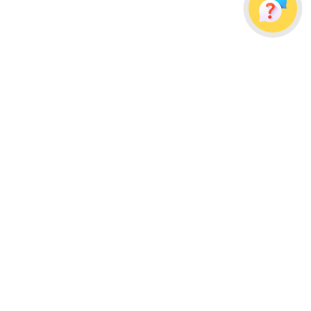
Украина, г. Одесса, ул. Дальницкая, д. 23/4
Почтовый адрес: 65091, г. Одесса, а/я 113
info@wellpacks.ua
Політика обміну і повернення товару
Публічна оферта
Создание сайта