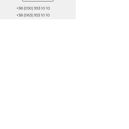
+38 (050) 953 10 10
+38 (063) 953 10 10
+38 (067) 953 10 10
Обратная связь
ОТПРАВИТЬ
© 2021 Все права защищены