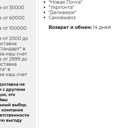
"Новая Почта"
"Укрпочта"
е от 30000
"Деливери"
Самовывоз
е от 60000
Возврат и обмен:
14 дней
е от 100000
е от 2000 до
оставка
Стандарт" в
за наш счет
е от 2999 до
оставка
та" в
за наш счет
доставка не
я с другими
ок, это
 Ваш
ьный выбор.
 компания
ветственности
ую выгоду