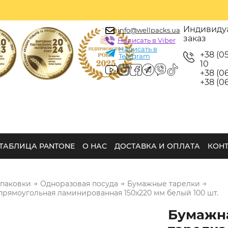
Индивиду
info@wellpacks.ua
заказ
Написать в Viber
Написать в
+38 (0
Telegram
10
+38 (06
+38 (06
ТАБЛИЦА PANTONE
О НАС
ДОСТАВКА И ОПЛАТА
КОН
→
→
→
упаковки
Одноразовая посуда
Бумажные тарелки
прямоугольная ламинированная 150х220 мм белый 100 шт.
Бумажн