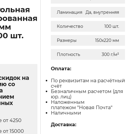
ольная
Ламинация
Да, внутренняя
рованная
 мм
Количество
100 шт.
00 шт.
Размеры
150х220 мм
Плотность
300 г/м²
Оплата:
скидок на
По реквизитам на расчётный
ию со
счёт
а
Безналичным расчетом (для
нием
юр. лиц)
Наложенным
чных
платежом "Новая Почта"
Наличными
е от 4250
Доставка:
е от 15000