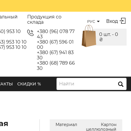
альный
Продукция со
Вход
РУС
склада
50) 953 10
+380 (96) 078 77
0 шт. -
0
43
₴
3) 953 10 10
+380 (67) 596 01
7) 953 10 10
00
+380 (67) 941 83
30
+380 (68) 789 66
30
Найти
ТАКТЫ
СКИДКИ %
ая
Материал
Картон
целлюлозный