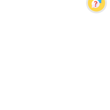
Украина, г. Одесса, ул. Дальницкая, д. 23/4
Почтовый адрес: 65091, г. Одесса, а/я 113
info@wellpacks.ua
Політика обміну і повернення товару
Публічна оферта
Создание сайта