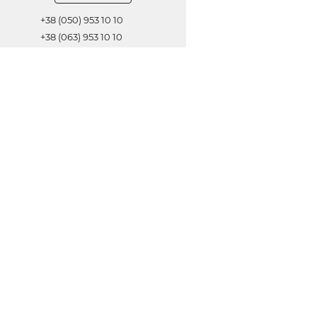
+38 (050) 953 10 10
+38 (063) 953 10 10
+38 (067) 953 10 10
Обратная связь
ОТПРАВИТЬ
© 2021 Все права защищены