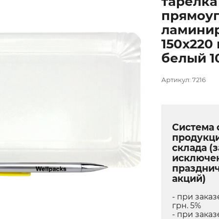
тарелка
прямоуг
ламини
150х220
белый 1
Артикул: 7216
Система 
продукц
склада (з
исключе
праздни
акций)
- при заказ
грн. 5%
- при заказ