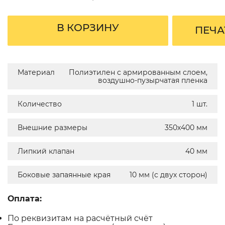
В КОРЗИНУ
ПЕЧА
Материал
Полиэтилен с армированным слоем,
воздушно-пузырчатая пленка
Количество
1 шт.
Внешние размеры
350х400 мм
Липкий клапан
40 мм
Боковые запаянные края
10 мм (с двух сторон)
Оплата:
По реквизитам на расчётный счёт