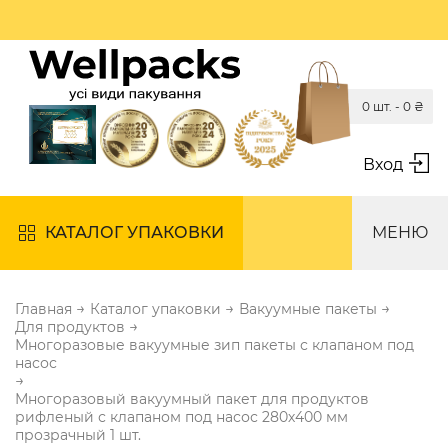
0 шт. -
0
₴
Вход
КАТАЛОГ УПАКОВКИ
МЕНЮ
→
→
→
Главная
Каталог упаковки
Вакуумные пакеты
→
Для продуктов
Многоразовые вакуумные зип пакеты с клапаном под
насос
→
Многоразовый вакуумный пакет для продуктов
рифленый с клапаном под насос 280х400 мм
прозрачный 1 шт.