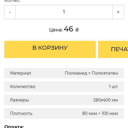
Кол-во:
-
+
46
Цена:
₴
В КОРЗИНУ
ПЕЧА
Материал
Полиамид + Полиэтилен
Количество
1 шт.
Размеры
280х400 мм
Плотность
80 мкм + 100 мкм
Оплата: