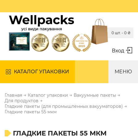
0 шт. -
0
₴
Вход
КАТАЛОГ УПАКОВКИ
МЕНЮ
→
→
→
Главная
Каталог упаковки
Вакуумные пакеты
→
Для продуктов
→
Гладкие пакеты (для промышленных вакууматоров)
Гладкие пакеты 55 мкм
ГЛАДКИЕ ПАКЕТЫ 55 МКМ