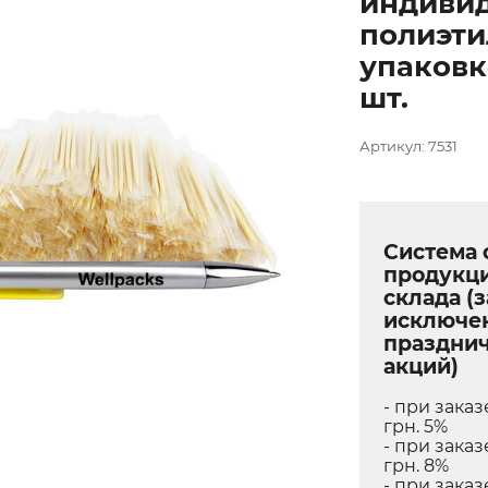
индиви
полиэти
упаковк
шт.
Артикул: 7531
Система 
продукц
склада (з
исключе
праздни
акций)
- при заказ
грн. 5%
- при заказ
грн. 8%
- при заказ