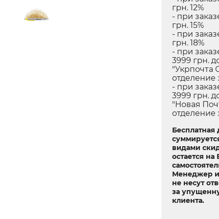
грн. 12%
- при заказ
грн. 15%
- при заказ
грн. 18%
- при заказ
3999 грн. д
"Укрпочта 
отделение 
- при заказ
3999 грн. д
"Новая Поч
отделение 
Бесплатная 
суммируетс
видами скид
остается на
самостоятел
Менеджер и
не несут от
за упущенн
клиента.