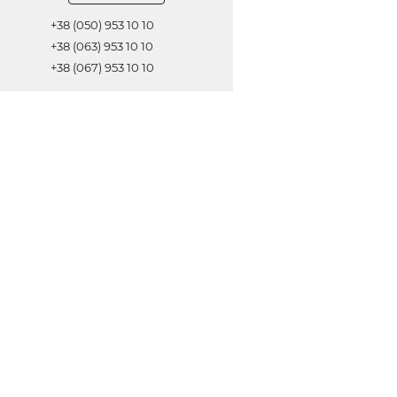
+38 (050) 953 10 10
+38 (063) 953 10 10
+38 (067) 953 10 10
Обратная связь
ОТПРАВИТЬ
© 2021 Все права защищены