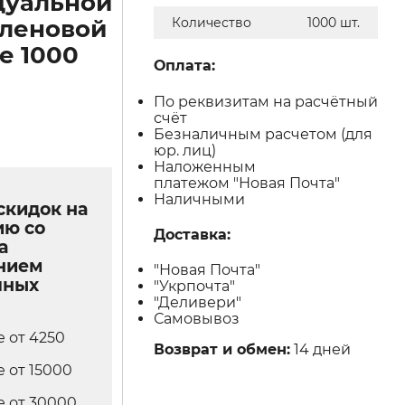
дуальной
леновой
Количество
1000 шт.
е 1000
Оплата:
По реквизитам на расчётный
счёт
Безналичным расчетом (для
юр. лиц)
Наложенным
платежом "Новая Почта"
Наличными
скидок на
ию со
Доставка:
а
нием
"Новая Почта"
чных
"Укрпочта"
"Деливери"
Самовывоз
е от 4250
Возврат и обмен:
14 дней
е от 15000
е от 30000