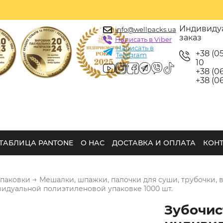
Индивиду
info@wellpacks.ua
заказ
Написать в Viber
Написать в
+38 (0
Telegram
10
+38 (06
+38 (06
ТАБЛИЦА PANTONE
О НАС
ДОСТАВКА И ОПЛАТА
КОН
→
упаковки
Мешалки, шпажки, палочки для суши, трубочки, 
видуальной полиэтиленовой упаковке 1000 шт.
Зубочис