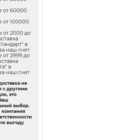
е от 60000
е от 100000
е от 2000 до
оставка
Стандарт" в
за наш счет
е от 2999 до
оставка
та" в
за наш счет
доставка не
я с другими
ок, это
 Ваш
ьный выбор.
 компания
ветственности
ую выгоду