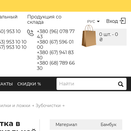
альный
Продукция со
Вход
РУС
склада
50) 953 10
+380 (96) 078 77
0 шт. -
0
43
₴
3) 953 10 10
+380 (67) 596 01
7) 953 10 10
00
+380 (67) 941 83
30
+380 (68) 789 66
30
Найти
ТАКТЫ
СКИДКИ %
→
→
вилки и ложки
Зубочистки
тка в
Материал
Бамбук