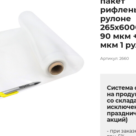
пакет
рифлен
рулоне
265х600
90 мкм 
мкм 1 ру
Артикул: 2660
Система 
на прод
со склада
исключе
праздни
акций)
- при заказ