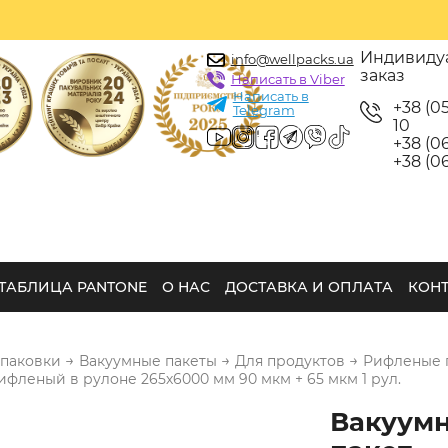
Индивиду
info@wellpacks.ua
заказ
Написать в Viber
Написать в
+38 (0
Telegram
10
+38 (06
+38 (06
ТАБЛИЦА PANTONE
О НАС
ДОСТАВКА И ОПЛАТА
КОН
→
→
→
упаковки
Вакуумные пакеты
Для продуктов
Рифленые п
фленый в рулоне 265х6000 мм 90 мкм + 65 мкм 1 рул.
Вакуум