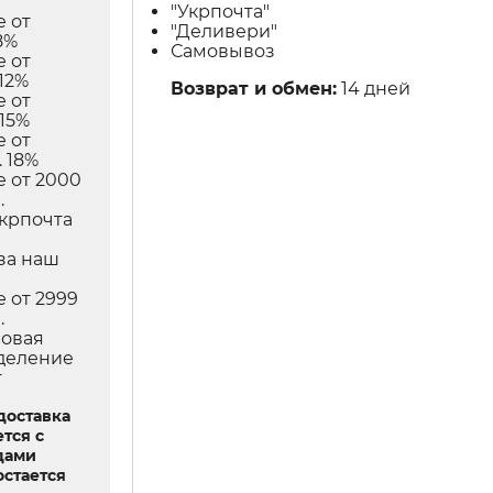
"Укрпочта"
е от
"Деливери"
8%
Самовывоз
е от
12%
Возврат и обмен:
14 дней
е от
 15%
е от
 18%
е от 2000
.
Укрпочта
в
за наш
е от 2999
.
Новая
тделение
т
доставка
тся с
дами
остается