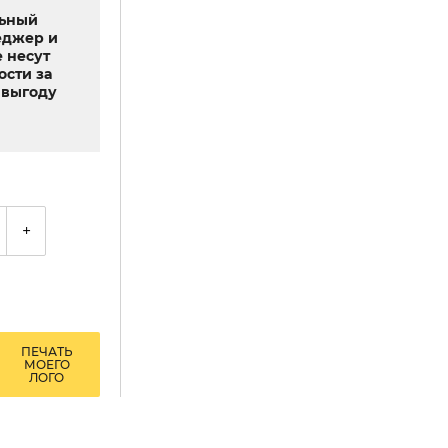
льный
еджер и
 несут
ости за
выгоду
+
ПЕЧАТЬ
МОЕГО
ЛОГО