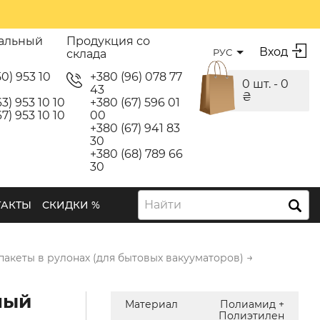
альный
Продукция со
Вход
РУС
склада
50) 953 10
+380 (96) 078 77
0 шт. -
0
43
₴
3) 953 10 10
+380 (67) 596 01
7) 953 10 10
00
+380 (67) 941 83
30
+380 (68) 789 66
30
Найти
ТАКТЫ
СКИДКИ %
→
акеты в рулонах (для бытовых вакууматоров)
ный
Материал
Полиамид +
Полиэтилен