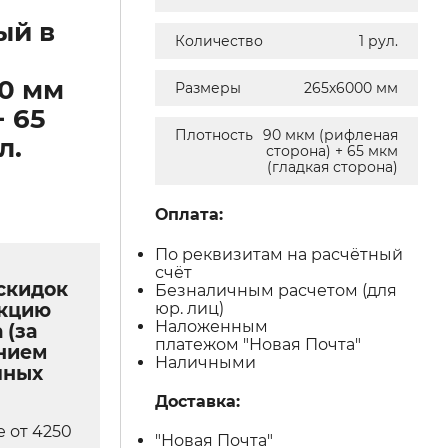
ый в
Количество
1 рул.
0 мм
Размеры
265х6000 мм
+ 65
Плотность
90 мкм (рифленая
л.
сторона) + 65 мкм
(гладкая сторона)
Оплата:
По реквизитам на расчётный
счёт
скидок
Безналичным расчетом (для
юр. лиц)
укцию
Наложенным
 (за
платежом "Новая Почта"
нием
Наличными
чных
Доставка:
е от 4250
"Новая Почта"