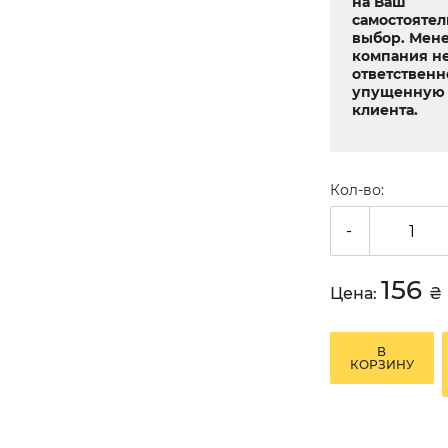
на Ваш
самостояте
выбор. Мен
компания не
ответственн
упущенную 
клиента.
Кол-во:
-
156
Цена:
₴
В
КОРЗИНУ