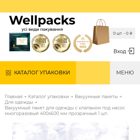
0 шт. -
0
₴
Вход
КАТАЛОГ УПАКОВКИ
МЕНЮ
→
→
→
Главная
Каталог упаковки
Вакуумные пакеты
→
Для одежды
Вакуумный пакет для одежды с клапаном под насос
многоразовый 400х600 мм прозрачный 1 шт.