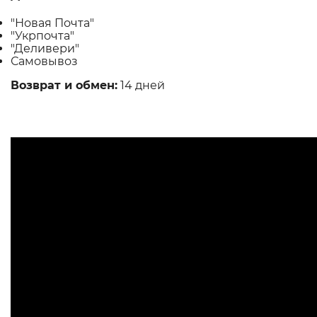
"Новая Почта"
"Укрпочта"
"Деливери"
Самовывоз
Возврат и обмен:
14 дней