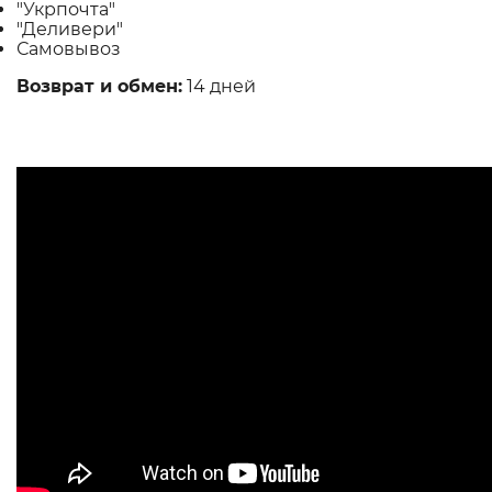
"Укрпочта"
"Деливери"
Самовывоз
Возврат и обмен:
14 дней