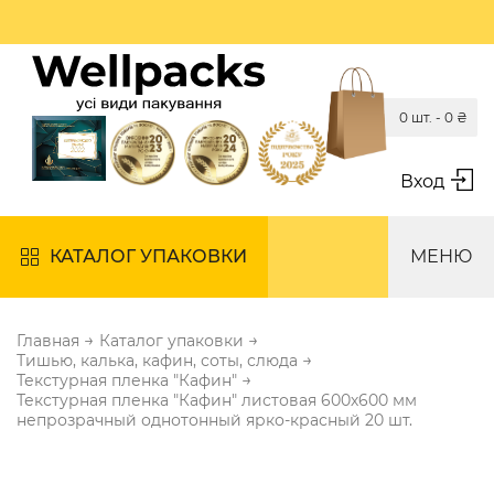
0 шт. -
0
₴
Вход
КАТАЛОГ УПАКОВКИ
МЕНЮ
→
→
Главная
Каталог упаковки
→
Тишью, калька, кафин, соты, слюда
→
Текстурная пленка "Кафин"
Текстурная пленка "Кафин" листовая 600х600 мм
непрозрачный однотонный ярко-красный 20 шт.