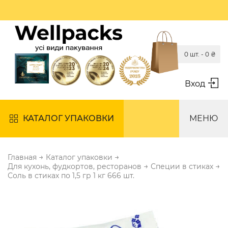
0 шт. -
0
₴
Вход
КАТАЛОГ УПАКОВКИ
МЕНЮ
→
→
Главная
Каталог упаковки
→
→
Для кухонь, фудкортов, ресторанов
Специи в стиках
Соль в стиках по 1,5 гр 1 кг 666 шт.