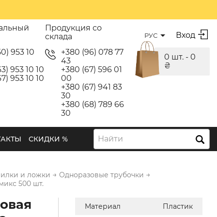
альный
Продукция со
Вход
РУС
склада
50) 953 10
+380 (96) 078 77
0 шт. -
0
43
₴
3) 953 10 10
+380 (67) 596 01
7) 953 10 10
00
+380 (67) 941 83
30
+380 (68) 789 66
30
Найти
ТАКТЫ
СКИДКИ %
→
→
вилки и ложки
Одноразовые трубочки
микс 500 шт.
овая
Материал
Пластик