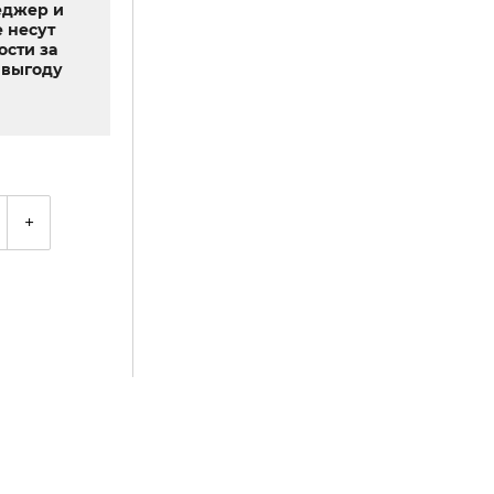
еджер и
 несут
ости за
выгоду
+