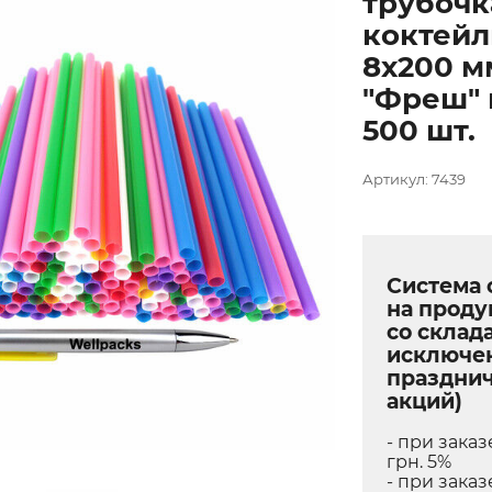
трубочк
коктейл
8х200 м
"Фреш" 
500 шт.
Артикул: 7439
Система 
на прод
со склада
исключе
праздни
акций)
- при заказ
грн. 5%
- при заказ