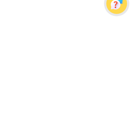
Украина, г. Одесса, ул. Дальницкая, д. 23/4
Почтовый адрес: 65091, г. Одесса, а/я 113
info@wellpacks.ua
Політика обміну і повернення товару
Публічна оферта
Создание сайта