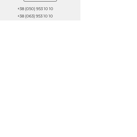
+38 (050) 953 10 10
+38 (063) 953 10 10
+38 (067) 953 10 10
Обратная связь
ОТПРАВИТЬ
© 2021 Все права защищены