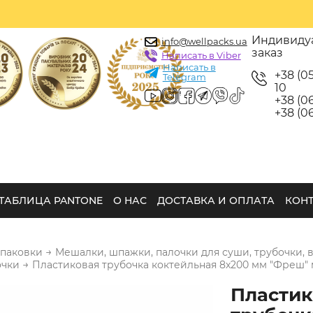
Индивиду
info@wellpacks.ua
заказ
Написать в Viber
Написать в
+38 (0
Telegram
10
+38 (06
+38 (06
ТАБЛИЦА PANTONE
О НАС
ДОСТАВКА И ОПЛАТА
КОН
→
упаковки
Мешалки, шпажки, палочки для суши, трубочки, 
→
очки
Пластиковая трубочка коктейльная 8х200 мм "Фреш" 
Пластик