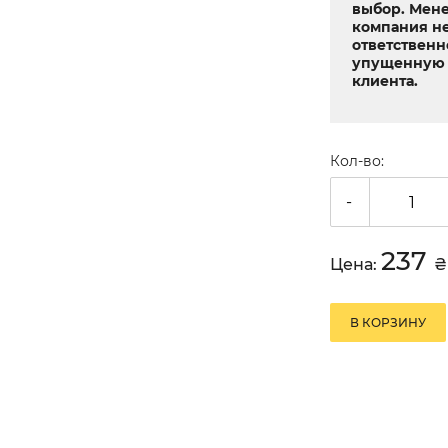
выбор. Мен
компания не
ответственн
упущенную 
клиента.
Кол-во:
-
237
Цена:
₴
В КОРЗИНУ