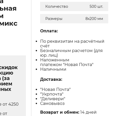
а
ьная
Количество
500 шт.
м
Размеры
8х200 мм
микс
Оплата:
По реквизитам на расчётный
счёт
Безналичным расчетом (для
юр. лиц)
Наложенным
платежом "Новая Почта"
скидок
Наличными
укцию
 (за
Доставка:
нием
чных
"Новая Почта"
"Укрпочта"
"Деливери"
Самовывоз
е от 4250
Возврат и обмен:
14 дней
е от