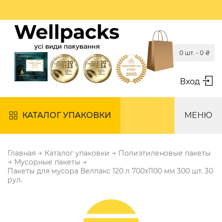
0 шт. -
0
₴
Вход
КАТАЛОГ УПАКОВКИ
МЕНЮ
→
→
Главная
Каталог упаковки
Полиэтиленовые пакеты
→
→
Мусорные пакеты
Пакеты для мусора Велпакс 120 л 700х1100 мм 300 шт. 30
рул.