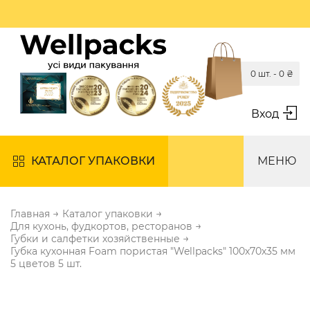
0 шт. -
0
₴
Вход
КАТАЛОГ УПАКОВКИ
МЕНЮ
→
→
Главная
Каталог упаковки
→
Для кухонь, фудкортов, ресторанов
→
Губки и салфетки хозяйственные
Губка кухонная Foam пористая "Wellpacks" 100х70х35 мм
5 цветов 5 шт.