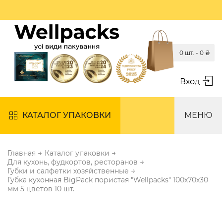
0 шт. -
0
₴
Вход
КАТАЛОГ УПАКОВКИ
МЕНЮ
→
→
Главная
Каталог упаковки
→
Для кухонь, фудкортов, ресторанов
→
Губки и салфетки хозяйственные
Губка кухонная BigPack пористая "Wellpacks" 100х70х30
мм 5 цветов 10 шт.