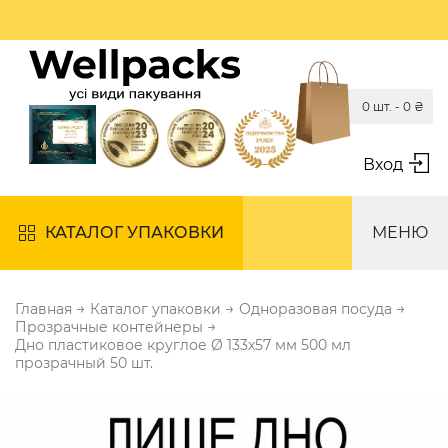
0 шт. -
0
₴
Вход
КАТАЛОГ УПАКОВКИ
МЕНЮ
→
→
→
Главная
Каталог упаковки
Одноразовая посуда
→
Прозрачные контейнеры
Дно пластиковое круглое Ø 133х57 мм 500 мл
прозрачный 50 шт.